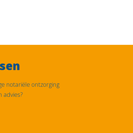
ssen
e notariële ontzorging
n advies?