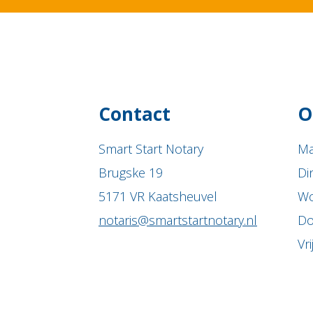
Contact
O
Smart Start Notary
Ma
Brugske 19
Di
5171 VR Kaatsheuvel
Wo
notaris@smartstartnotary.nl
Do
Vr