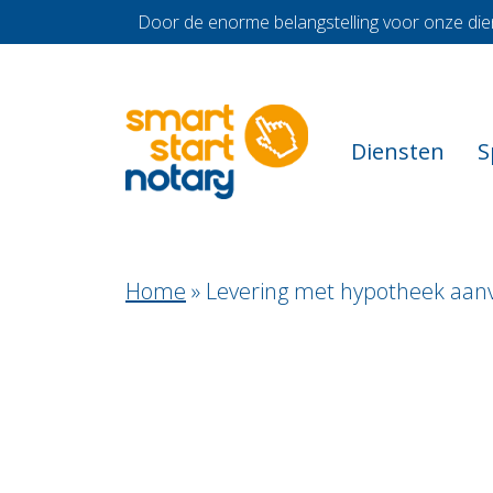
Door de enorme belangstelling voor onze die
Diensten
S
Home
»
Levering met hypotheek aan