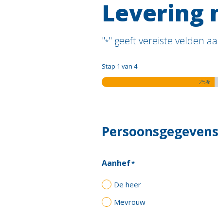
Levering
"
" geeft vereiste velden a
*
Stap
1
van
4
25%
Persoonsgegeven
Aanhef
*
De heer
Mevrouw