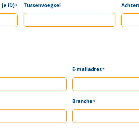
je ID)
Tussenvoegsel
Achte
*
E-mailadres
*
Branche
*