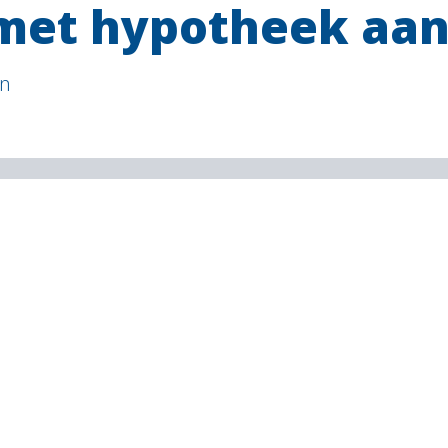
 met hypotheek aa
an
s