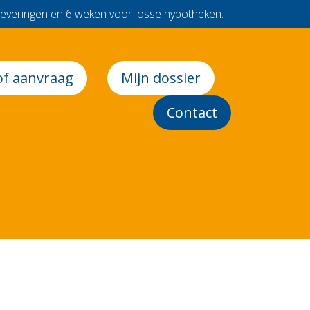
leveringen en 6 weken voor losse hypotheken.
of aanvraag
Mijn dossier
Contact