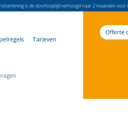
nstverlening is de doorlooptijd verhoogd naar 2 maanden voor 
Offerte 
pelregels
Tarieven
vragen