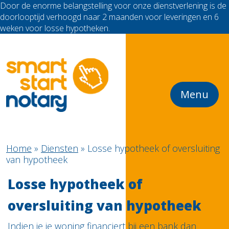
Door de enorme belangstelling voor onze dienstverlening is de
doorlooptijd verhoogd naar 2 maanden voor leveringen en 6
weken voor losse hypotheken.
Menu
Home
»
Diensten
»
Losse hypotheek of oversluiting
van hypotheek
Losse hypotheek of
oversluiting van hypotheek
Indien je je woning financiert bij een bank dan