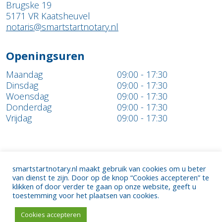
Brugske 19
5171 VR Kaatsheuvel
notaris@smartstartnotary.nl
Openingsuren
Maandag
09:00 - 17:30
Dinsdag
09:00 - 17:30
Woensdag
09:00 - 17:30
Donderdag
09:00 - 17:30
Vrijdag
09:00 - 17:30
smartstartnotary.nl maakt gebruik van cookies om u beter
van dienst te zijn. Door op de knop “Cookies accepteren” te
Copyright © 2026 Smart Start Notary
Privacy
klikken of door verder te gaan op onze website, geeft u
toestemming voor het plaatsen van cookies.
statement
Cookieverklaring
Website door
Tundra
digital branding & marketing bureau
Cookies accepteren