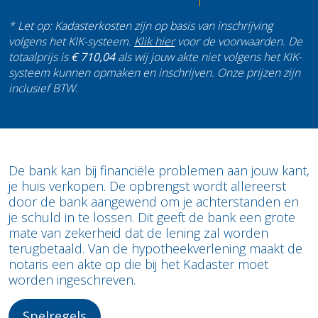
* Let op: Kadasterkosten zijn op basis van inschrijving
volgens het KIK-systeem.
Klik hier
voor de voorwaarden. De
totaalprijs is
€ 710,04
als wij jouw akte niet volgens het KIK-
systeem kunnen opmaken en inschrijven. Onze prijzen zijn
inclusief BTW.
De bank kan bij financiële problemen aan jouw kant,
je huis verkopen. De opbrengst wordt allereerst
door de bank aangewend om je achterstanden en
je schuld in te lossen. Dit geeft de bank een grote
mate van zekerheid dat de lening zal worden
terugbetaald. Van de hypotheekverlening maakt de
notaris een akte op die bij het Kadaster moet
worden ingeschreven.
Spelregels