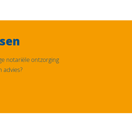
ssen
e notariële ontzorging
n advies?