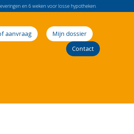
leveringen en 6 weken voor losse hypotheken.
of aanvraag
Mijn dossier
Contact