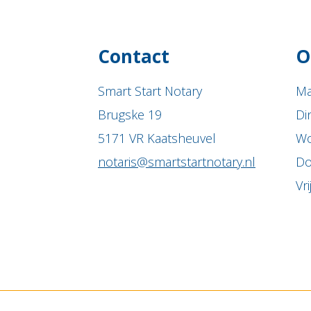
Contact
O
Smart Start Notary
Ma
Brugske 19
Di
5171 VR Kaatsheuvel
Wo
notaris@smartstartnotary.nl
Do
Vr