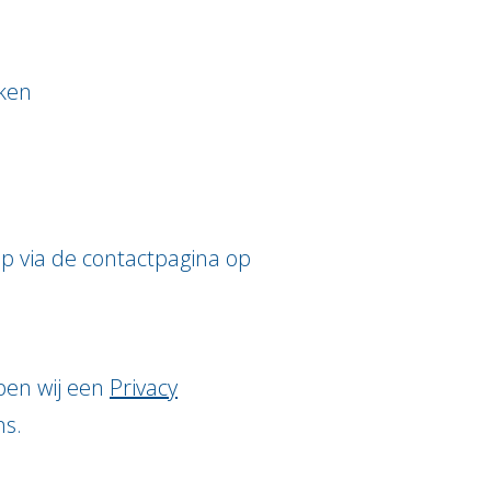
aken
p via de contactpagina op
ben wij een
Privacy
ns.